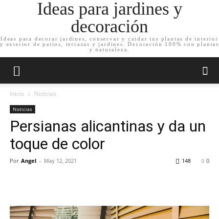
Ideas para jardines y
decoración
Ideas para decorar jardines, conservar y cuidar tus plantas de interior
y exterior de patios, terrazas y jardines. Decoración 100% con plantas
y naturaleza.
Inicio
Noticias
Noticias
Persianas alicantinas y da un
toque de color
Por
Angel
-
May 12, 2021
148
0