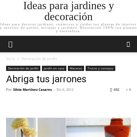
Ideas para jardines y
decoración
Ideas para decorar jardines, conservar y cuidar tus plantas de interior
y exterior de patios, terrazas y jardines. Decoración 100% con plantas
y naturaleza.
Inicio
Decoración de jardín
Decoración de jardín
Jardín en casa
Macetas
Trucos y consejos
Abriga tus jarrones
Por
Silvia Martínez Casares
-
Dic 6, 2012
692
0