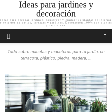
Ideas para jardines y
decoración
Ideas para decorar jardines, conservar y cuidar tus plantas de interior
y exterior de patios, terrazas y jardines. Decoración 100% con plantas
Inicio
Decoración de jardín
Macetas
y naturaleza.
MACETAS
Todo sobre macetas y maceteros para tu jardín, en
terracota, plástico, piedra, madera, …