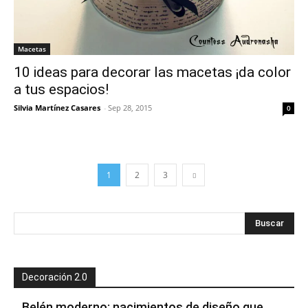
Macetas
10 ideas para decorar las macetas ¡da color
a tus espacios!
Silvia Martínez Casares
-
Sep 28, 2015
0
1
2
3
Decoración 2.0
Belén moderno: nacimientos de diseño que