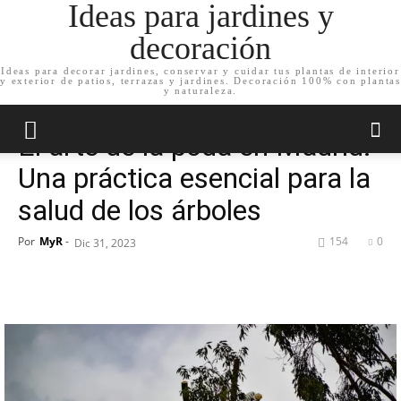
Ideas para jardines y
decoración
Ideas para decorar jardines, conservar y cuidar tus plantas de interior
y exterior de patios, terrazas y jardines. Decoración 100% con plantas
Inicio
Cuida tu jardín
y naturaleza.
Cuida tu jardín
El arte de la poda en Madrid:
Una práctica esencial para la
salud de los árboles
Por
MyR
-
154
0
Dic 31, 2023