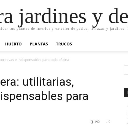
ra jardines y d
uidar tus plantas de interior y exterior de patios, terrazas y jardines
HUERTO
PLANTAS
TRUCOS
corativas e indispensables para toda oficina
a: utilitarias,
dispensables para
140
0