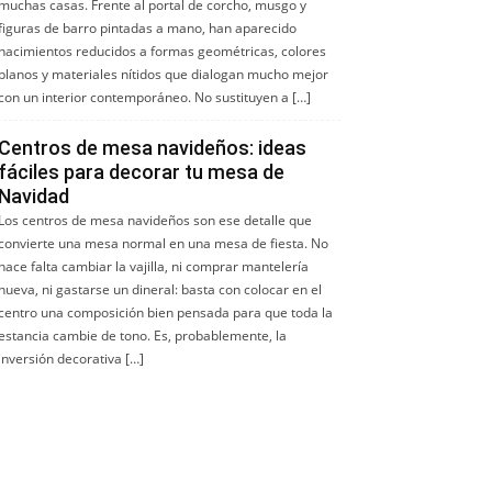
muchas casas. Frente al portal de corcho, musgo y
figuras de barro pintadas a mano, han aparecido
nacimientos reducidos a formas geométricas, colores
planos y materiales nítidos que dialogan mucho mejor
con un interior contemporáneo. No sustituyen a […]
Centros de mesa navideños: ideas
fáciles para decorar tu mesa de
Navidad
Los centros de mesa navideños son ese detalle que
convierte una mesa normal en una mesa de fiesta. No
hace falta cambiar la vajilla, ni comprar mantelería
nueva, ni gastarse un dineral: basta con colocar en el
centro una composición bien pensada para que toda la
estancia cambie de tono. Es, probablemente, la
inversión decorativa […]