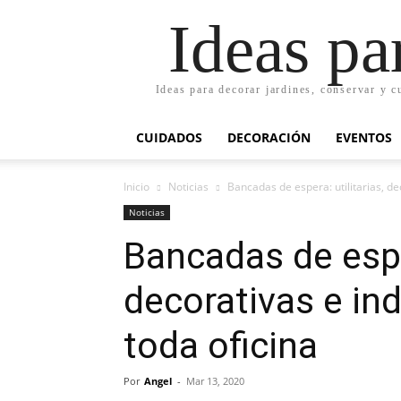
Ideas pa
Ideas para decorar jardines, conservar y c
CUIDADOS
DECORACIÓN
EVENTOS
Inicio
Noticias
Bancadas de espera: utilitarias, de
Noticias
Bancadas de esper
decorativas e in
toda oficina
Por
Angel
-
Mar 13, 2020