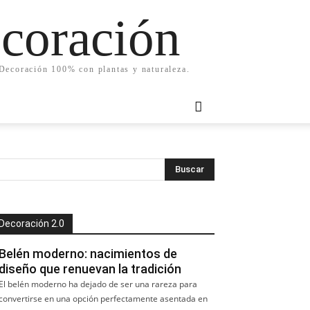
ecoración
. Decoración 100% con plantas y naturaleza.
Decoración 2.0
Belén moderno: nacimientos de
diseño que renuevan la tradición
El belén moderno ha dejado de ser una rareza para
convertirse en una opción perfectamente asentada en