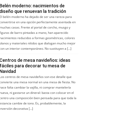
Belén moderno: nacimientos de
diseño que renuevan la tradición
El belén moderno ha dejado de ser una rareza para
convertirse en una opción perfectamente asentada en
muchas casas. Frente al portal de corcho, musgo y
figuras de barro pintadas a mano, han aparecido
nacimientos reducidos a formas geométricas, colores
planos y materiales nítidos que dialogan mucho mejor
con un interior contemporáneo. No sustituyen a […]
Centros de mesa navideños: ideas
fáciles para decorar tu mesa de
Navidad
Los centros de mesa navideños son ese detalle que
convierte una mesa normal en una mesa de fiesta. No
hace falta cambiar la vajilla, ni comprar mantelería
nueva, ni gastarse un dineral: basta con colocar en el
centro una composición bien pensada para que toda la
estancia cambie de tono. Es, probablemente, la
inversión decorativa […]