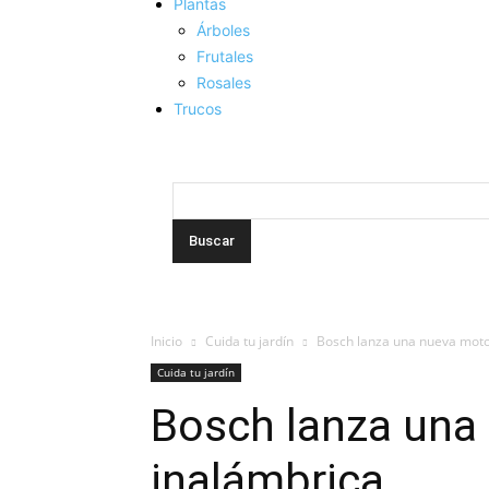
Plantas
Árboles
Frutales
Rosales
Trucos
Inicio
Cuida tu jardín
Bosch lanza una nueva moto
Cuida tu jardín
Bosch lanza una
inalámbrica