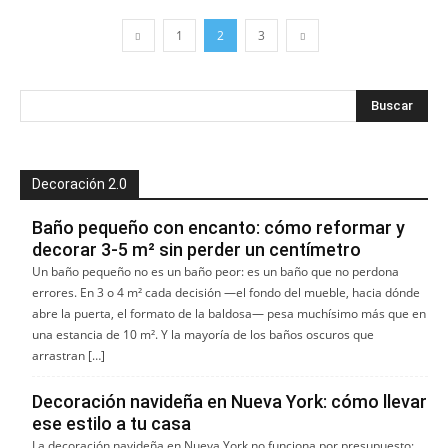
1
2
3
Decoración 2.0
Baño pequeño con encanto: cómo reformar y
decorar 3-5 m² sin perder un centímetro
Un baño pequeño no es un baño peor: es un baño que no perdona
errores. En 3 o 4 m² cada decisión —el fondo del mueble, hacia dónde
abre la puerta, el formato de la baldosa— pesa muchísimo más que en
una estancia de 10 m². Y la mayoría de los baños oscuros que
arrastran […]
Decoración navideña en Nueva York: cómo llevar
ese estilo a tu casa
La decoración navideña en Nueva York no funciona por presupuesto: