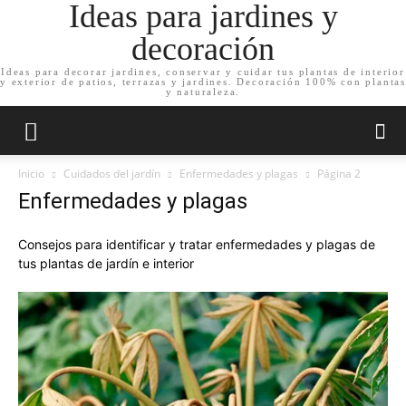
Ideas para jardines y
decoración
Ideas para decorar jardines, conservar y cuidar tus plantas de interior
y exterior de patios, terrazas y jardines. Decoración 100% con plantas
y naturaleza.
Inicio
Cuidados del jardín
Enfermedades y plagas
Página 2
Enfermedades y plagas
Consejos para identificar y tratar enfermedades y plagas de
tus plantas de jardín e interior