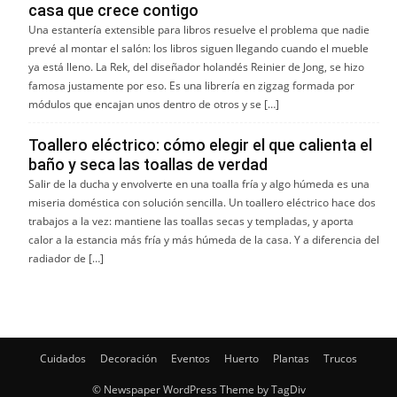
casa que crece contigo
Una estantería extensible para libros resuelve el problema que nadie
prevé al montar el salón: los libros siguen llegando cuando el mueble
ya está lleno. La Rek, del diseñador holandés Reinier de Jong, se hizo
famosa justamente por eso. Es una librería en zigzag formada por
módulos que encajan unos dentro de otros y se […]
Toallero eléctrico: cómo elegir el que calienta el
baño y seca las toallas de verdad
Salir de la ducha y envolverte en una toalla fría y algo húmeda es una
miseria doméstica con solución sencilla. Un toallero eléctrico hace dos
trabajos a la vez: mantiene las toallas secas y templadas, y aporta
calor a la estancia más fría y más húmeda de la casa. Y a diferencia del
radiador de […]
Cuidados
Decoración
Eventos
Huerto
Plantas
Trucos
© Newspaper WordPress Theme by TagDiv