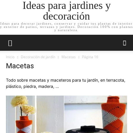
Ideas para jardines y
decoración
Ideas para decorar jardines, conservar y cuidar tus plantas de interior
y exterior de patios, terrazas y jardines. Decoración 100% con plantas
y naturaleza.
Inicio
Decoración de jardín
Macetas
Página 16
Macetas
Todo sobre macetas y maceteros para tu jardín, en terracota,
plástico, piedra, madera, …