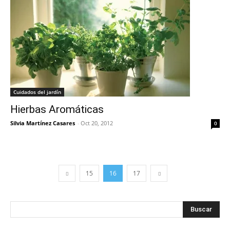
Cuidados del jardín
Hierbas Aromáticas
Silvia Martínez Casares
-
Oct 20, 2012
0
15
16
17