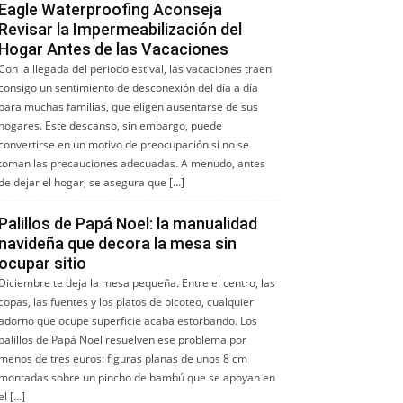
Eagle Waterproofing Aconseja
Revisar la Impermeabilización del
Hogar Antes de las Vacaciones
Con la llegada del periodo estival, las vacaciones traen
consigo un sentimiento de desconexión del día a día
para muchas familias, que eligen ausentarse de sus
hogares. Este descanso, sin embargo, puede
convertirse en un motivo de preocupación si no se
toman las precauciones adecuadas. A menudo, antes
de dejar el hogar, se asegura que […]
Palillos de Papá Noel: la manualidad
navideña que decora la mesa sin
ocupar sitio
Diciembre te deja la mesa pequeña. Entre el centro, las
copas, las fuentes y los platos de picoteo, cualquier
adorno que ocupe superficie acaba estorbando. Los
palillos de Papá Noel resuelven ese problema por
menos de tres euros: figuras planas de unos 8 cm
montadas sobre un pincho de bambú que se apoyan en
el […]