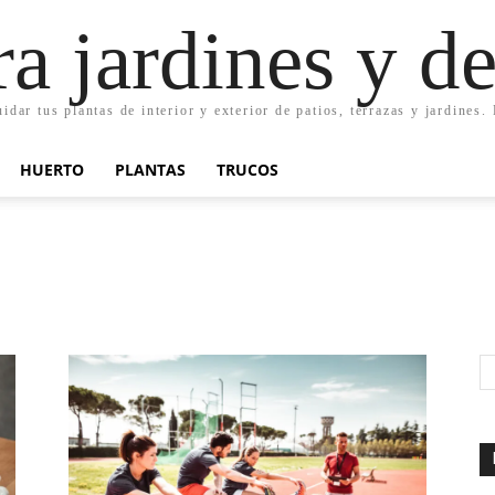
ra jardines y d
uidar tus plantas de interior y exterior de patios, terrazas y jardines
HUERTO
PLANTAS
TRUCOS