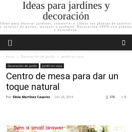
Ideas para jardines y
decoración
Ideas para decorar jardines, conservar y cuidar tus plantas de interior
y exterior de patios, terrazas y jardines. Decoración 100% con plantas
y naturaleza.
Inicio
Decoración de jardín
Jardín en casa
Decoración de jardín
Jardín en casa
Centro de mesa para dar un
toque natural
Por
Silvia Martínez Casares
-
Oct 29, 2014
376
0