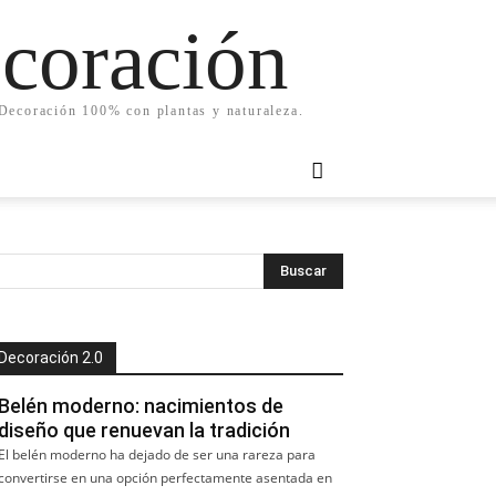
ecoración
. Decoración 100% con plantas y naturaleza.
Decoración 2.0
Belén moderno: nacimientos de
diseño que renuevan la tradición
El belén moderno ha dejado de ser una rareza para
convertirse en una opción perfectamente asentada en