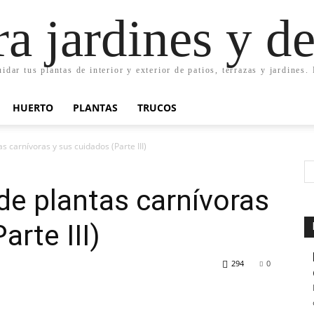
ra jardines y d
uidar tus plantas de interior y exterior de patios, terrazas y jardines
HUERTO
PLANTAS
TRUCOS
s carnívoras y sus cuidados (Parte III)
 de plantas carnívoras
arte III)
294
0