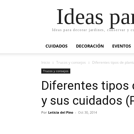
Ideas pa
Ideas para decorar jardines, conservar y c
CUIDADOS
DECORACIÓN
EVENTOS
Inicio
Trucos y consejos
Diferentes tipos de planta
Trucos y consejos
Diferentes tipos
y sus cuidados (P
Por
Leticia del Pino
-
Oct 30, 2014