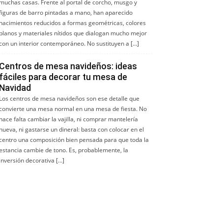
muchas casas. Frente al portal de corcho, musgo y
figuras de barro pintadas a mano, han aparecido
nacimientos reducidos a formas geométricas, colores
planos y materiales nítidos que dialogan mucho mejor
con un interior contemporáneo. No sustituyen a […]
Centros de mesa navideños: ideas
fáciles para decorar tu mesa de
Navidad
Los centros de mesa navideños son ese detalle que
convierte una mesa normal en una mesa de fiesta. No
hace falta cambiar la vajilla, ni comprar mantelería
nueva, ni gastarse un dineral: basta con colocar en el
centro una composición bien pensada para que toda la
estancia cambie de tono. Es, probablemente, la
inversión decorativa […]