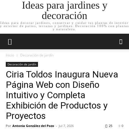
Ideas para jardines y
decoración
Ideas para decorar jardines, conservar y cuidar tus plantas de interior
y exterior de patios, terrazas y jardines. Decoración 100% con plantas
y naturaleza.
Inicio
Decoración de jardín
Decoración de jardín
Ciria Toldos Inaugura Nueva
Página Web con Diseño
Intuitivo y Completa
Exhibición de Productos y
Proyectos
Por
Antonia González del Pozo
-
Jul 7, 2026
25
0