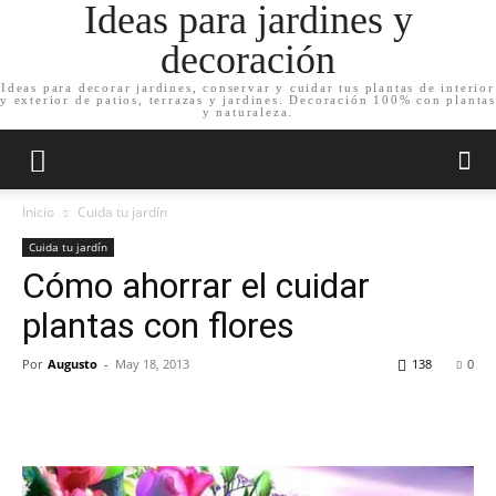
Ideas para jardines y
decoración
Ideas para decorar jardines, conservar y cuidar tus plantas de interior
y exterior de patios, terrazas y jardines. Decoración 100% con plantas
y naturaleza.
Inicio
Cuida tu jardín
Cuida tu jardín
Cómo ahorrar el cuidar
plantas con flores
Por
Augusto
-
May 18, 2013
138
0