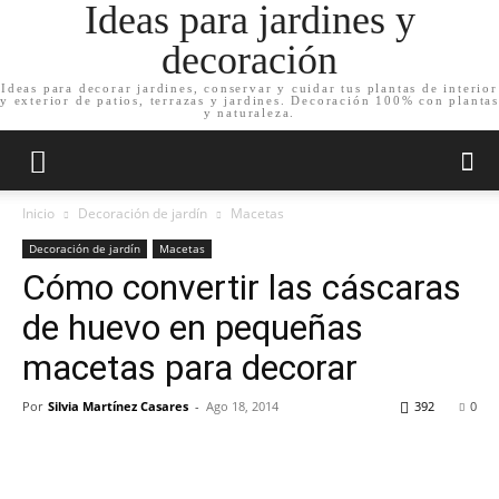
Ideas para jardines y
decoración
Ideas para decorar jardines, conservar y cuidar tus plantas de interior
y exterior de patios, terrazas y jardines. Decoración 100% con plantas
y naturaleza.
Inicio
Decoración de jardín
Macetas
Decoración de jardín
Macetas
Cómo convertir las cáscaras
de huevo en pequeñas
macetas para decorar
Por
Silvia Martínez Casares
-
Ago 18, 2014
392
0