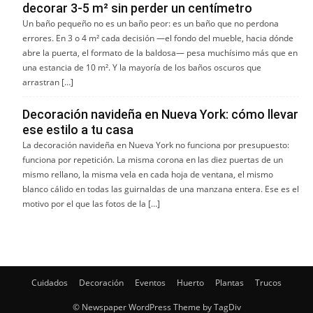
decorar 3-5 m² sin perder un centímetro
Un baño pequeño no es un baño peor: es un baño que no perdona
errores. En 3 o 4 m² cada decisión —el fondo del mueble, hacia dónde
abre la puerta, el formato de la baldosa— pesa muchísimo más que en
una estancia de 10 m². Y la mayoría de los baños oscuros que
arrastran […]
Decoración navideña en Nueva York: cómo llevar
ese estilo a tu casa
La decoración navideña en Nueva York no funciona por presupuesto:
funciona por repetición. La misma corona en las diez puertas de un
mismo rellano, la misma vela en cada hoja de ventana, el mismo
blanco cálido en todas las guirnaldas de una manzana entera. Ese es el
motivo por el que las fotos de la […]
Cuidados
Decoración
Eventos
Huerto
Plantas
Trucos
© Newspaper WordPress Theme by TagDiv