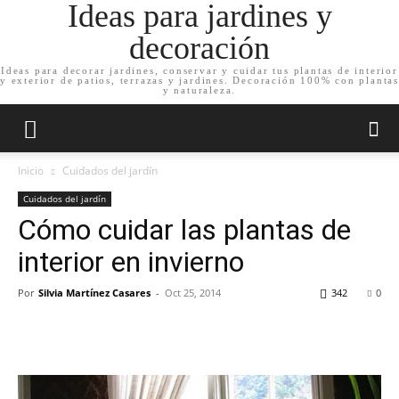
Ideas para jardines y
decoración
Ideas para decorar jardines, conservar y cuidar tus plantas de interior
y exterior de patios, terrazas y jardines. Decoración 100% con plantas
y naturaleza.
Inicio
Cuidados del jardín
Cuidados del jardín
Cómo cuidar las plantas de
interior en invierno
Por
Silvia Martínez Casares
-
Oct 25, 2014
342
0