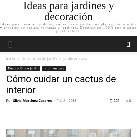
Ideas para jardines y
decoración
Ideas para decorar jardines, conservar y cuidar tus plantas de interior
y exterior de patios, terrazas y jardines. Decoración 100% con plantas
y naturaleza.
Inicio
Decoración de jardín
Jardín en casa
Decoración de jardín
Jardín en casa
Cómo cuidar un cactus de
interior
Por
Silvia Martínez Casares
-
Feb 21, 2015
202
0