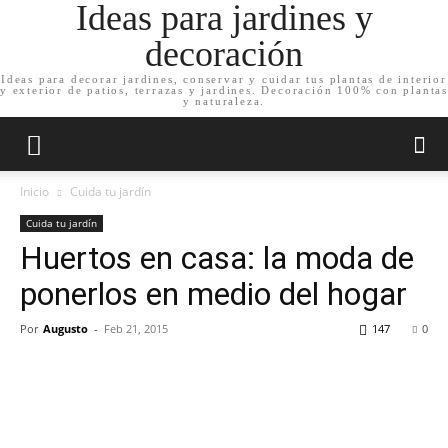
Ideas para jardines y
decoración
Ideas para decorar jardines, conservar y cuidar tus plantas de interior
y exterior de patios, terrazas y jardines. Decoración 100% con plantas
y naturaleza.
Inicio
Cuida tu jardín
Cuida tu jardín
Huertos en casa: la moda de
ponerlos en medio del hogar
Por
Augusto
-
Feb 21, 2015
147
0