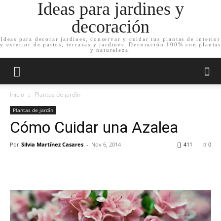
Ideas para jardines y
decoración
Ideas para decorar jardines, conservar y cuidar tus plantas de interior
y exterior de patios, terrazas y jardines. Decoración 100% con plantas
y naturaleza.
Inicio
Plantas de jardín
Plantas de jardín
Cómo Cuidar una Azalea
Por
Silvia Martínez Casares
-
Nov 6, 2014
411
0