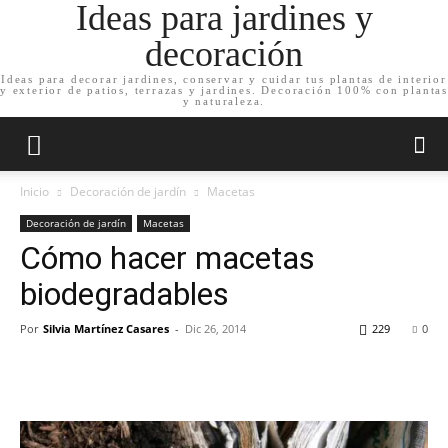
Ideas para jardines y
decoración
Ideas para decorar jardines, conservar y cuidar tus plantas de interior
y exterior de patios, terrazas y jardines. Decoración 100% con plantas
y naturaleza.
Inicio
Decoración de jardín
Macetas
Decoración de jardín
Macetas
Cómo hacer macetas
biodegradables
Por
Silvia Martínez Casares
-
Dic 26, 2014
229
0