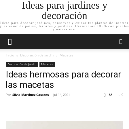
Ideas para jardines y
decoración
Ideas para decorar jardines, conservar y cuidar tus plantas de interior
y exterior de patios, terrazas y jardines. Decoración 100% con plantas
y naturaleza.
Inicio
Decoración de jardín
Macetas
Decoración de jardín
Macetas
Ideas hermosas para decorar
las macetas
Por
Silvia Martínez Casares
-
Jul 14, 2021
188
0