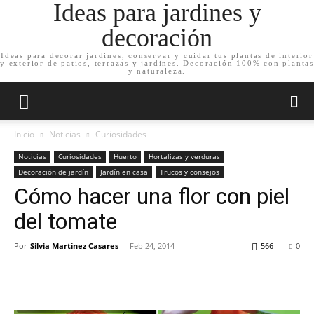
Ideas para jardines y
decoración
Ideas para decorar jardines, conservar y cuidar tus plantas de interior
y exterior de patios, terrazas y jardines. Decoración 100% con plantas
y naturaleza.
Inicio
Noticias
Curiosidades
Noticias
Curiosidades
Huerto
Hortalizas y verduras
Decoración de jardín
Jardín en casa
Trucos y consejos
Cómo hacer una flor con piel
del tomate
Por
Silvia Martínez Casares
-
Feb 24, 2014
566
0