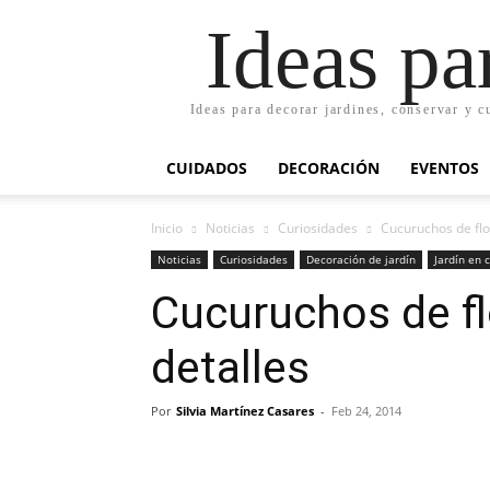
Ideas pa
Ideas para decorar jardines, conservar y c
CUIDADOS
DECORACIÓN
EVENTOS
Inicio
Noticias
Curiosidades
Cucuruchos de fl
Noticias
Curiosidades
Decoración de jardín
Jardín en 
Cucuruchos de f
detalles
Por
Silvia Martínez Casares
-
Feb 24, 2014