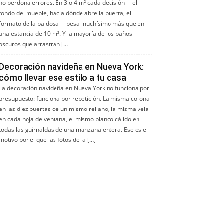
no perdona errores. En 3 o 4 m² cada decisión —el
fondo del mueble, hacia dónde abre la puerta, el
formato de la baldosa— pesa muchísimo más que en
una estancia de 10 m². Y la mayoría de los baños
oscuros que arrastran […]
Decoración navideña en Nueva York:
cómo llevar ese estilo a tu casa
La decoración navideña en Nueva York no funciona por
presupuesto: funciona por repetición. La misma corona
en las diez puertas de un mismo rellano, la misma vela
en cada hoja de ventana, el mismo blanco cálido en
todas las guirnaldas de una manzana entera. Ese es el
motivo por el que las fotos de la […]