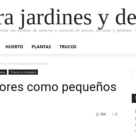
ra jardines y d
uidar tus plantas de interior y exterior de patios, terrazas y jardines
HUERTO
PLANTAS
TRUCOS
ores como pequeños detalles
casa
Trucos y consejos
lores como pequeños
354
0