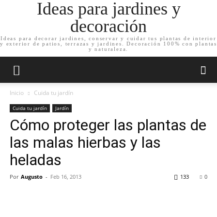
Ideas para jardines y
decoración
Ideas para decorar jardines, conservar y cuidar tus plantas de interior
y exterior de patios, terrazas y jardines. Decoración 100% con plantas
y naturaleza.
Inicio
Cuida tu jardín
Cuida tu jardín
Jardín
Cómo proteger las plantas de
las malas hierbas y las
heladas
Por
Augusto
-
Feb 16, 2013
133
0