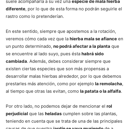
suele acompañarla a su vez una
especie de mala hierba
diferente
, por lo que de esta forma no podrán seguirle el
rastro como lo pretenderían.
En este sentido, siempre que apostemos a la rotación,
veremos cómo cada vez que la
hierba mala se afiance
en
un punto determinado,
no podrá afectar a la planta
que
se encuentre al lado suyo, pues ésta
habrá sido
cambiada
. Además, debes considerar siempre que
existen ciertas especies que son más propensas a
desarrollar malas hierbas alrededor, por lo que debemos
prestarles más atención, como por ejemplo
la remolacha
,
al tiempo que otras las evitan, como
la patata o la alfalfa
.
Por otro lado, no podemos dejar de mencionar el
rol
perjudicial
que las
heladas
cumplen sobre las plantas,
teniendo en cuenta que se trata de una de las principales
causas de que nuestro
jardín se vaya muriendo
de a