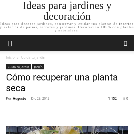
Ideas para jardines y
decoración
Ideas para decorar jardines, conservar y cuidar tus plantas de interior
y exterior de patios, terrazas y jardines. Decoración 100% con plantas
y naturaleza.
Inicio
Cuida tu jardín
Cuida tu jardín
Jardín
Cómo recuperar una planta
seca
Por
Augusto
-
Dic 29, 2012
152
0