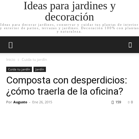
Ideas para jardines y
decoración
Ideas para decorar jardines, conservar y cuidar tus plantas de interior
y exterior de patios, terrazas y jardines. Decoración 100% con plantas
y naturaleza.
Inicio
Cuida tu jardín
Cuida tu jardín
Jardín
Composta con desperdicios:
¿cómo traerla de la oficina?
Por
Augusto
-
Ene 26, 2015
159
0