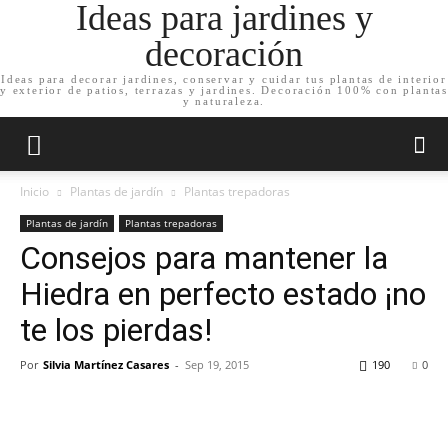
Ideas para jardines y
decoración
Ideas para decorar jardines, conservar y cuidar tus plantas de interior
y exterior de patios, terrazas y jardines. Decoración 100% con plantas
y naturaleza.
Inicio
Plantas de jardín
Plantas trepadoras
Plantas de jardín
Plantas trepadoras
Consejos para mantener la
Hiedra en perfecto estado ¡no
te los pierdas!
Por
Silvia Martínez Casares
-
Sep 19, 2015
190
0