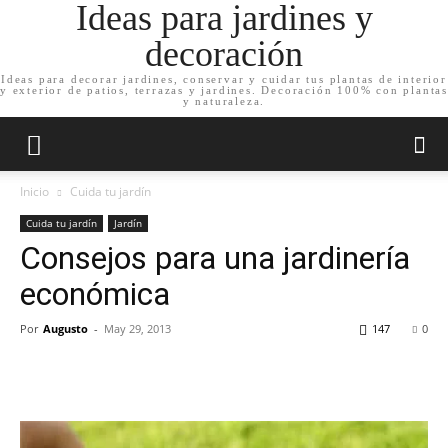
Ideas para jardines y
decoración
Ideas para decorar jardines, conservar y cuidar tus plantas de interior
y exterior de patios, terrazas y jardines. Decoración 100% con plantas
y naturaleza.
Inicio
Cuida tu jardín
Cuida tu jardín
Jardín
Consejos para una jardinería
económica
Por
Augusto
-
May 29, 2013
147
0