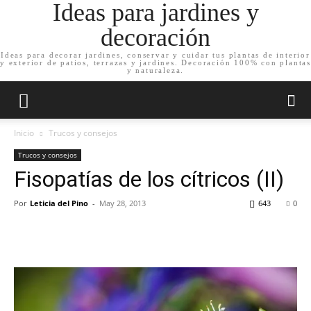
Ideas para jardines y
decoración
Ideas para decorar jardines, conservar y cuidar tus plantas de interior
y exterior de patios, terrazas y jardines. Decoración 100% con plantas
y naturaleza.
Inicio
Trucos y consejos
Trucos y consejos
Fisopatías de los cítricos (II)
Por
Leticia del Pino
-
May 28, 2013
643
0