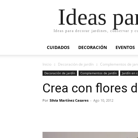
Ideas pa
Ideas para decorar jardines, conservar y c
CUIDADOS
DECORACIÓN
EVENTOS
Inicio
Decoración de jardín
Complementos de jar
Decoración de jardín
Complementos de jardín
Jardín en 
Crea con flores 
Por
Silvia Martínez Casares
-
Ago 10, 2012