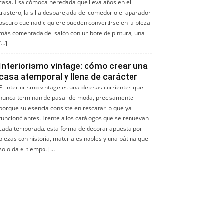
casa. Esa cómoda heredada que lleva años en el
trastero, la silla desparejada del comedor o el aparador
oscuro que nadie quiere pueden convertirse en la pieza
más comentada del salón con un bote de pintura, una
[…]
Interiorismo vintage: cómo crear una
casa atemporal y llena de carácter
El interiorismo vintage es una de esas corrientes que
nunca terminan de pasar de moda, precisamente
porque su esencia consiste en rescatar lo que ya
funcionó antes. Frente a los catálogos que se renuevan
cada temporada, esta forma de decorar apuesta por
piezas con historia, materiales nobles y una pátina que
solo da el tiempo. […]