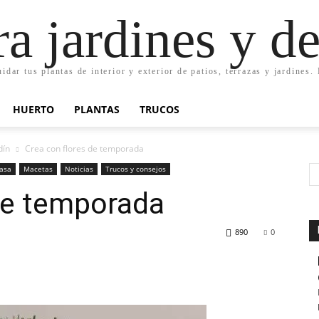
ra jardines y d
uidar tus plantas de interior y exterior de patios, terrazas y jardines
HUERTO
PLANTAS
TRUCOS
dín
Crea con flores de temporada
casa
Macetas
Noticias
Trucos y consejos
de temporada
890
0