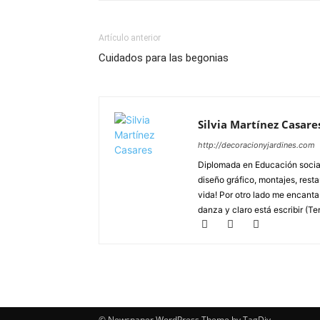
Artículo anterior
Cuidados para las begonias
Silvia Martínez Casare
http://decoracionyjardines.com
Diplomada en Educación social
diseño gráfico, montajes, resta
vida! Por otro lado me encanta d
danza y claro está escribir (Te
© Newspaper WordPress Theme by TagDiv