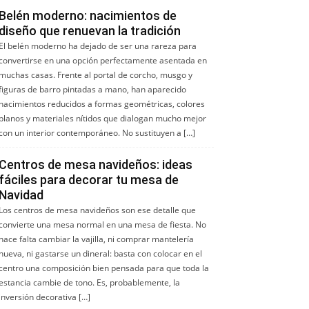
Belén moderno: nacimientos de
diseño que renuevan la tradición
El belén moderno ha dejado de ser una rareza para
convertirse en una opción perfectamente asentada en
muchas casas. Frente al portal de corcho, musgo y
figuras de barro pintadas a mano, han aparecido
nacimientos reducidos a formas geométricas, colores
planos y materiales nítidos que dialogan mucho mejor
con un interior contemporáneo. No sustituyen a […]
Centros de mesa navideños: ideas
fáciles para decorar tu mesa de
Navidad
Los centros de mesa navideños son ese detalle que
convierte una mesa normal en una mesa de fiesta. No
hace falta cambiar la vajilla, ni comprar mantelería
nueva, ni gastarse un dineral: basta con colocar en el
centro una composición bien pensada para que toda la
estancia cambie de tono. Es, probablemente, la
inversión decorativa […]