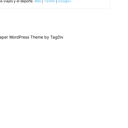
s viajes y el deporte.
Web
|
Twitter
|
Google+
per WordPress Theme by TagDiv