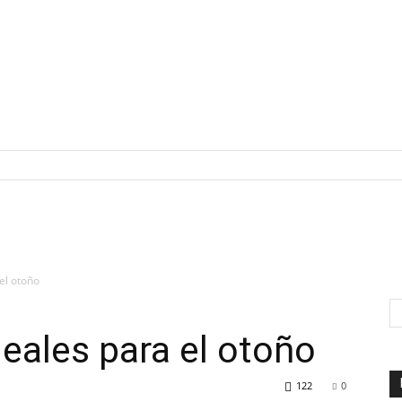
el otoño
deales para el otoño
122
0