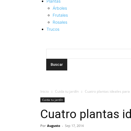
Plantas
Árboles
Frutales
Rosales
Trucos
Inicio
Cuida tu jardín
Cuatro plantas ideales para 
Cuida tu jardín
Cuatro plantas i
Por
Augusto
-
Sep 17, 2014