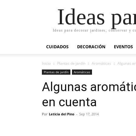
Ideas pa
Ideas para decorar jardines, conservar y c
CUIDADOS
DECORACIÓN
EVENTOS
Inicio
Plantas de jardín
Aromáticas
Algunas ar
Plantas de jardín
Aromáticas
Algunas aromáti
en cuenta
Por
Leticia del Pino
-
Sep 17, 2014