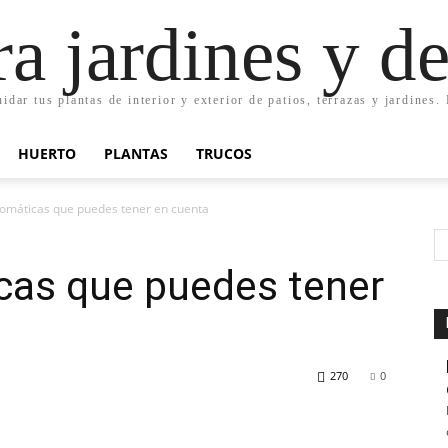
ra jardines y d
uidar tus plantas de interior y exterior de patios, terrazas y jardines
HUERTO
PLANTAS
TRUCOS
omáticas que puedes tener en cuenta
cas que puedes tener
270
0