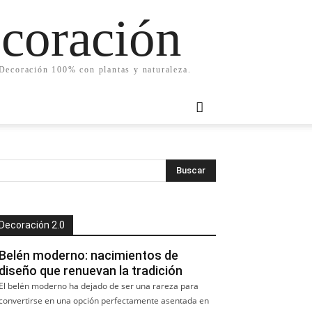
ecoración
. Decoración 100% con plantas y naturaleza.
Decoración 2.0
Belén moderno: nacimientos de
diseño que renuevan la tradición
El belén moderno ha dejado de ser una rareza para
convertirse en una opción perfectamente asentada en