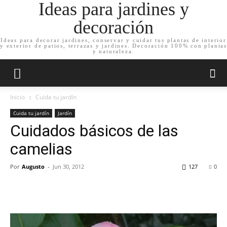
Ideas para jardines y
decoración
Ideas para decorar jardines, conservar y cuidar tus plantas de interior
y exterior de patios, terrazas y jardines. Decoración 100% con plantas
y naturaleza.
Inicio
Cuida tu jardín
Cuida tu jardín
Jardín
Cuidados básicos de las
camelias
Por
Augusto
-
Jun 30, 2012
127
0