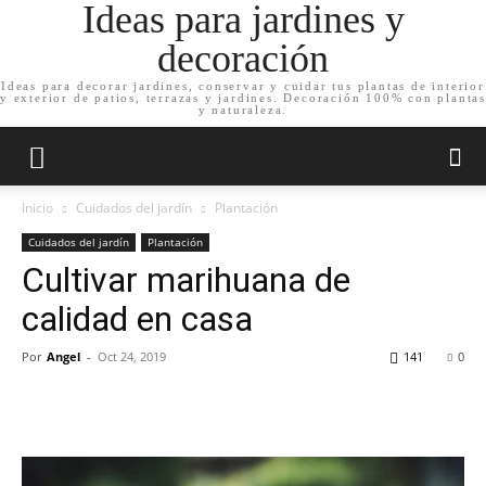
Ideas para jardines y
decoración
Ideas para decorar jardines, conservar y cuidar tus plantas de interior
y exterior de patios, terrazas y jardines. Decoración 100% con plantas
y naturaleza.
Inicio
Cuidados del jardín
Plantación
Cuidados del jardín
Plantación
Cultivar marihuana de
calidad en casa
Por
Angel
-
Oct 24, 2019
141
0