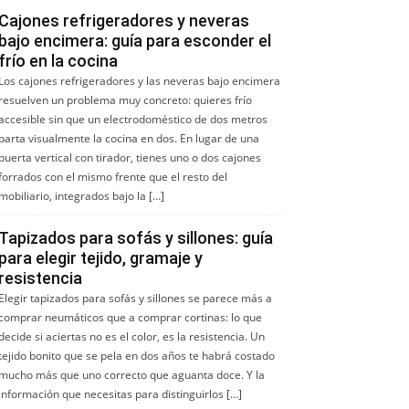
Cajones refrigeradores y neveras
bajo encimera: guía para esconder el
frío en la cocina
Los cajones refrigeradores y las neveras bajo encimera
resuelven un problema muy concreto: quieres frío
accesible sin que un electrodoméstico de dos metros
parta visualmente la cocina en dos. En lugar de una
puerta vertical con tirador, tienes uno o dos cajones
forrados con el mismo frente que el resto del
mobiliario, integrados bajo la […]
Tapizados para sofás y sillones: guía
para elegir tejido, gramaje y
resistencia
Elegir tapizados para sofás y sillones se parece más a
comprar neumáticos que a comprar cortinas: lo que
decide si aciertas no es el color, es la resistencia. Un
tejido bonito que se pela en dos años te habrá costado
mucho más que uno correcto que aguanta doce. Y la
información que necesitas para distinguirlos […]