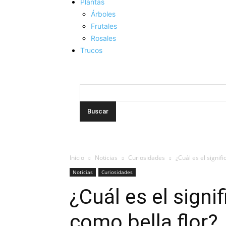
Plantas
Árboles
Frutales
Rosales
Trucos
Inicio
Noticias
Curiosidades
¿Cuál es el signif
Noticias
Curiosidades
¿Cuál es el signi
como bella flor?