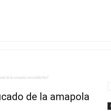
icado de la amapola como bella flor?
ficado de la amapola