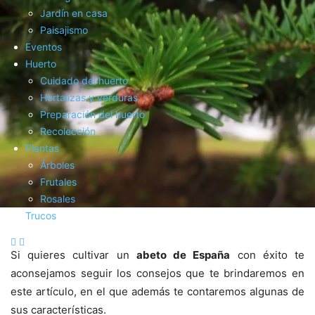
Jardín en casa
Paisajismo
Eventos
Huerto
Cuidado del huerto
Hortalizas y verduras
Preparación del huerto
Recolección
Plantas
Árboles
Frutales
Rosales
Trucos
Si quieres cultivar un
abeto de España
con éxito te
aconsejamos seguir los consejos que te brindaremos en
este artículo, en el que además te contaremos algunas de
sus características.