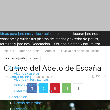
Ideas para jardines y decoración
Ideas para decorar jardines,
conservar y cuidar tus plantas de interior y exterior de patios,
terrazas y jardines. Decoración 100% con plantas y naturaleza.
Inicio
Plantas de jardín
Árboles
Cultivo del Abeto de España
Plantas de jardín
Árboles
Cultivo del Abeto de España
Cuidados
Abonos caseros
352
0
Por
Leticia del Pino
-
Jun 25, 2014
Abonos y fertilizantes
Bulbos y semillas
Enfermedades y plagas
Decoración
Diseño de jardines
Ecología