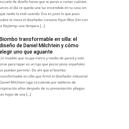
escuela de diseño hasta que te paras a contar cuántas
veces al día se queda una luz encendida en tu casa sin
que nadie la esté usando. Eso es justo lo que puso
sobre la mesa el diseñador coreano Hyun Woo Sim con
la Keylamp: una lámpara […]
Biombo transformable en silla: el
diseño de Daniel Milchtein y cómo
elegir uno que aguante
Un mueble que ocupa metro y medio de pared y solo
sirve para tapar es un lujo que pocos pisos españoles
se pueden permitir. De ahí que el biombo
transformable en silla que firmó el diseñador industrial
Daniel Milchtein siga circulando por tableros de
inspiración años después de su presentación: pliegas
las hojas de una […]