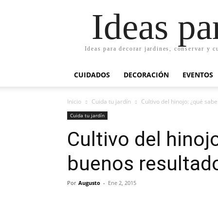
Ideas pa
Ideas para decorar jardines, conservar y c
CUIDADOS
DECORACIÓN
EVENTOS
Inicio
Cuida tu jardín
Cultivo del hinojo: ¿qué sab
Cuida tu jardín
Cultivo del hinoj
buenos resultad
Por
Augusto
-
Ene 2, 2015