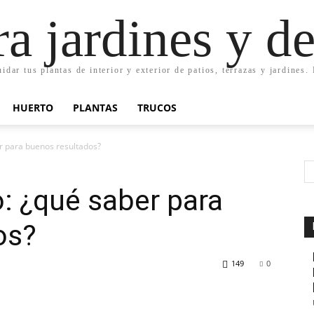
ra jardines y d
uidar tus plantas de interior y exterior de patios, terrazas y jardines
HUERTO
PLANTAS
TRUCOS
er para buenos resultados?
o: ¿qué saber para
os?
149
0