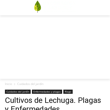
lunes, agosto 10, 2026
Quiénes somos
Publicidad
Contacto
CUIDADOS
DECORACIÓN
EVENTOS
HUERTO
PLANTAS
TRUCOS
Inicio
Cuidados del jardín
Cuidados del jardín
Enfermedades y plagas
Riego
Cultivos de Lechuga. Plagas
y Enfermedades