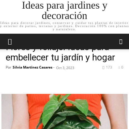
Ideas para jardines y
decoración
Ideas para decorar jardines, conservar y cuidar tus plantas de interior
y exterior de patios, terrazas y jardines. Decoración 100% con plantas
Inicio
Decoración de jardín
y naturaleza.
Decoración de jardín
Flores y follaje: Ideas para
embellecer tu jardín y hogar
Por
Silvia Martínez Casares
-
173
0
Oct 3, 2023