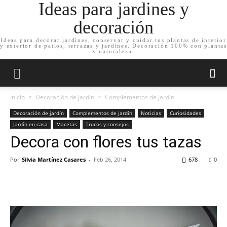
Ideas para jardines y
decoración
Ideas para decorar jardines, conservar y cuidar tus plantas de interior
y exterior de patios, terrazas y jardines. Decoración 100% con plantas
y naturaleza.
Inicio
Decoración de jardín
Complementos de jardín
Decoración de jardín
Complementos de jardín
Noticias
Curiosidades
Jardín en casa
Macetas
Trucos y consejos
Decora con flores tus tazas
Por
Silvia Martínez Casares
-
Feb 26, 2014
678
0