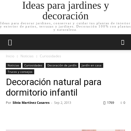
Ideas para jardines y
decoración
Ideas para decorar jardines, conservar y cuidar tus plantas de interior
y exterior de patios, terrazas y jardines. Decoración 100% con plantas
y naturaleza.
Inicio
Noticias
Curiosidades
Noticias
Curiosidades
Decoración de jardín
Jardín en casa
Trucos y consejos
Decoración natural para
dormitorio infantil
Por
Silvia Martínez Casares
-
Sep 2, 2013
1769
0