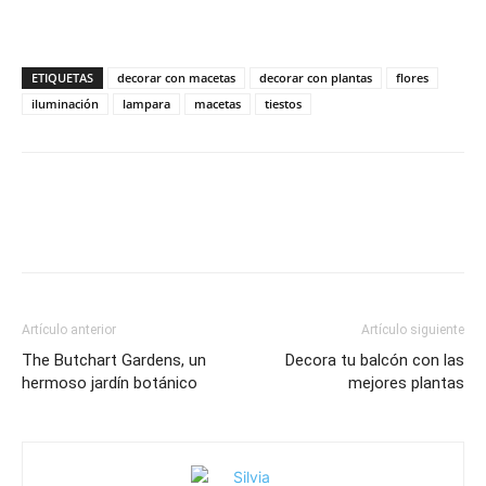
ETIQUETAS
decorar con macetas
decorar con plantas
flores
iluminación
lampara
macetas
tiestos
Artículo anterior
Artículo siguiente
The Butchart Gardens, un
Decora tu balcón con las
hermoso jardín botánico
mejores plantas