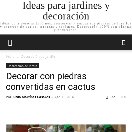
Ideas para jardines y
decoración
Ideas para decorar jardines, conservar y cuidar tus plantas de interior
y exterior de patios, terrazas y jardines. Decoración 100% con plantas
y naturaleza.
Inicio
Decoración de jardín
Decoración de jardín
Decorar con piedras
convertidas en cactus
Por
Silvia Martínez Casares
-
Ago 11, 2014
532
0