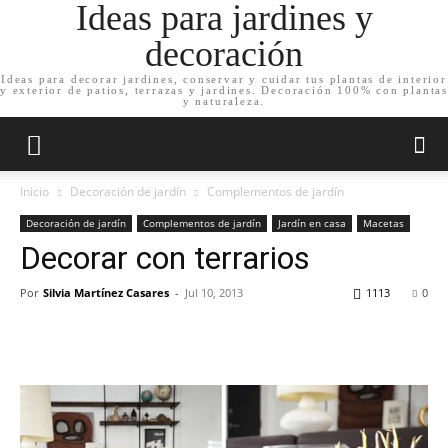
Ideas para jardines y
decoración
Ideas para decorar jardines, conservar y cuidar tus plantas de interior
y exterior de patios, terrazas y jardines. Decoración 100% con plantas
y naturaleza.
Inicio
Decoración de jardín
Complementos de jardín
Decoración de jardín
Complementos de jardín
Jardín en casa
Macetas
Decorar con terrarios
Por
Silvia Martínez Casares
-
Jul 10, 2013
1113
0