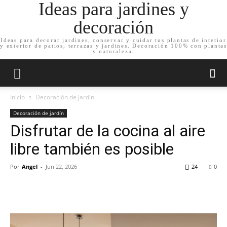
Ideas para jardines y
decoración
Ideas para decorar jardines, conservar y cuidar tus plantas de interior
y exterior de patios, terrazas y jardines. Decoración 100% con plantas
y naturaleza.
Inicio
Decoración de jardín
Decoración de jardín
Disfrutar de la cocina al aire
libre también es posible
Por
Angel
-
Jun 22, 2026
24
0