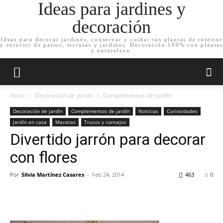
Ideas para jardines y
decoración
Ideas para decorar jardines, conservar y cuidar tus plantas de interior
y exterior de patios, terrazas y jardines. Decoración 100% con plantas
y naturaleza.
Inicio
Decoración de jardín
Complementos de jardín
Decoración de jardín
Complementos de jardín
Noticias
Curiosidades
Jardín en casa
Macetas
Trucos y consejos
Divertido jarrón para decorar
con flores
Por
Silvia Martínez Casares
-
Feb 24, 2014
463
0