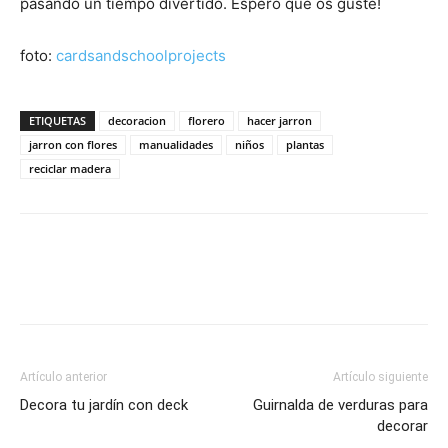
pasando un tiempo divertido. Espero que os guste!
foto:
cardsandschoolprojects
ETIQUETAS
decoracion
florero
hacer jarron
jarron con flores
manualidades
niños
plantas
reciclar madera
Artículo anterior
Artículo siguiente
Decora tu jardín con deck
Guirnalda de verduras para
decorar