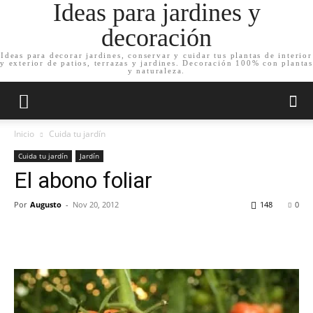
Ideas para jardines y
decoración
Ideas para decorar jardines, conservar y cuidar tus plantas de interior
y exterior de patios, terrazas y jardines. Decoración 100% con plantas
y naturaleza.
Inicio
Cuida tu jardín
Cuida tu jardín
Jardín
El abono foliar
Por
Augusto
-
Nov 20, 2012
148
0