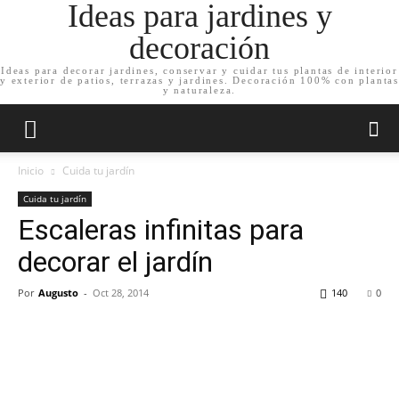
Ideas para jardines y
decoración
Ideas para decorar jardines, conservar y cuidar tus plantas de interior
y exterior de patios, terrazas y jardines. Decoración 100% con plantas
y naturaleza.
Inicio
Cuida tu jardín
Cuida tu jardín
Escaleras infinitas para
decorar el jardín
Por
Augusto
-
Oct 28, 2014
140
0