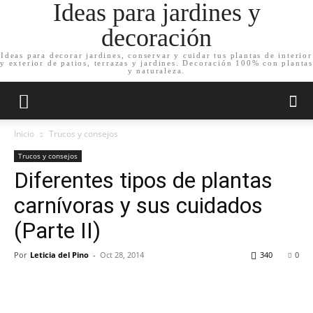
Ideas para jardines y
decoración
Ideas para decorar jardines, conservar y cuidar tus plantas de interior
y exterior de patios, terrazas y jardines. Decoración 100% con plantas
y naturaleza.
Inicio
Trucos y consejos
Trucos y consejos
Diferentes tipos de plantas
carnívoras y sus cuidados
(Parte II)
Por
Leticia del Pino
-
Oct 28, 2014
340
0