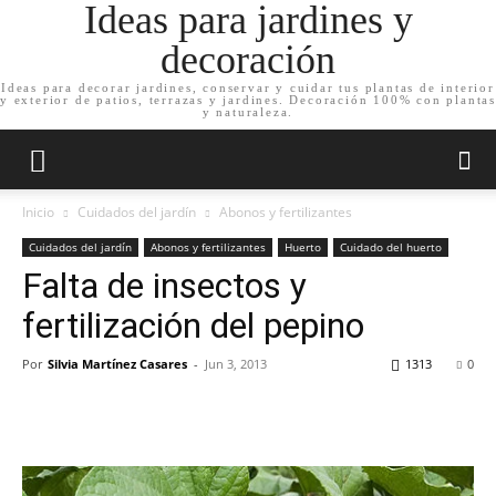
Ideas para jardines y
decoración
Ideas para decorar jardines, conservar y cuidar tus plantas de interior
y exterior de patios, terrazas y jardines. Decoración 100% con plantas
y naturaleza.
Inicio
Cuidados del jardín
Abonos y fertilizantes
Cuidados del jardín
Abonos y fertilizantes
Huerto
Cuidado del huerto
Falta de insectos y
fertilización del pepino
Por
Silvia Martínez Casares
-
Jun 3, 2013
1313
0